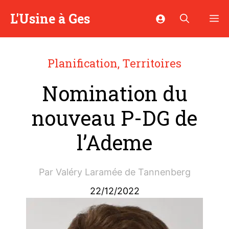
Aller
L'Usine à Ges
M
au
contenu
Planification
,
Territoires
Nomination du
nouveau P-DG de
l’Ademe
Par
Valéry Laramée de Tannenberg
22/12/2022