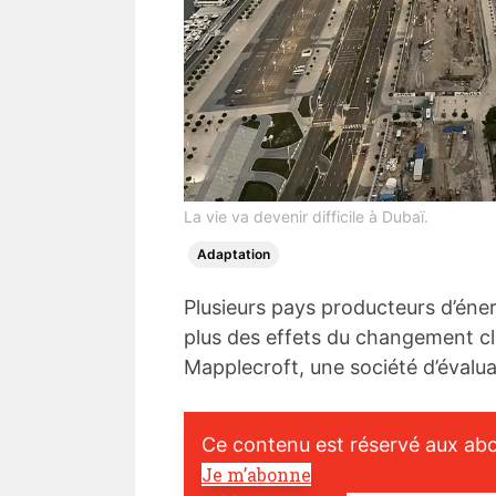
La vie va devenir difficile à Dubaï.
Adaptation
Plusieurs pays producteurs d’énerg
plus des effets du changement cl
Mapplecroft, une société d’évalua
Ce contenu est réservé aux ab
Je m’abonne