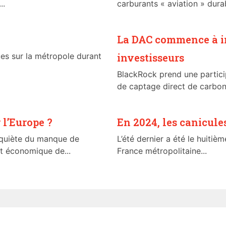
..
carburants « aviation » dura
La DAC commence à int
ues sur la métropole durant
investisseurs
BlackRock prend une partici
de captage direct de carbone
 l’Europe ?
En 2024, les canicule
nquiète du manque de
L’été dernier a été le huiti
et économique de...
France métropolitaine...