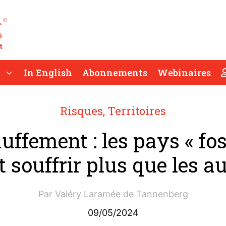
In English
Abonnements
Webinaires
Risques
,
Territoires
ffement : les pays « fos
 souffrir plus que les a
Par
Valéry Laramée de Tannenberg
09/05/2024