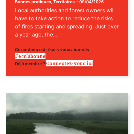
Bonnes pratiques
,
Territoires
-
09/04/2026
Local authorities and forest owners will
have to take action to reduce the risks
of fires starting and spreading. Just over
a year ago, the...
Ce contenu est réservé aux abonnés
Je m'abonne
Connectez-vous ici
Déjà membre ?