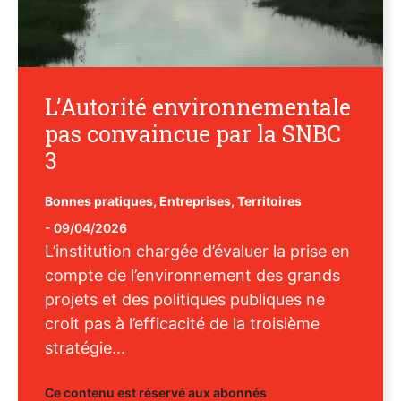
L’Autorité environnementale
pas convaincue par la SNBC
3
Bonnes pratiques
,
Entreprises
,
Territoires
-
09/04/2026
L’institution chargée d’évaluer la prise en
compte de l’environnement des grands
projets et des politiques publiques ne
croit pas à l’efficacité de la troisième
stratégie...
Ce contenu est réservé aux abonnés