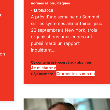
normes et lois
,
Risques
-
12/05/2026
t
A près d’une semaine du Sommet
sur les systèmes alimentaires, jeudi
23 septembre à New York, trois
organisations onusiennes ont
publié mardi un rapport
inquiétant...
ion
Ce contenu est réservé aux abonnés
Je m'abonne
Connectez-vous ici
Déjà membre ?