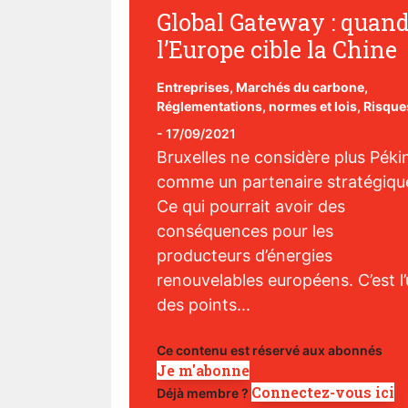
Global Gateway : quan
l’Europe cible la Chine
Entreprises
,
Marchés du carbone
,
Réglementations, normes et lois
,
Risque
-
17/09/2021
Bruxelles ne considère plus Péki
comme un partenaire stratégiqu
Ce qui pourrait avoir des
conséquences pour les
producteurs d’énergies
renouvelables européens. C’est l
des points...
Ce contenu est réservé aux abonnés
Je m'abonne
Connectez-vous ici
Déjà membre ?