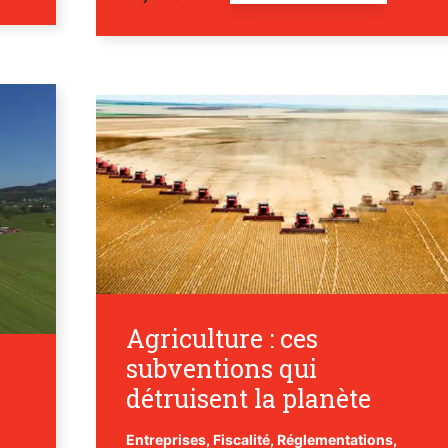
Agriculture : ces
subventions qui
détruisent la planète
Entreprises
,
Fiscalité
,
Réglementations,