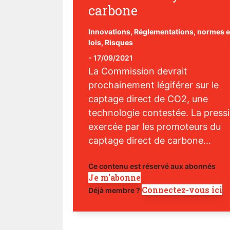
carbone
Innovations
,
Réglementations, normes e
lois
,
Risques
-
17/09/2021
La Commission devrait
prochainement légiférer sur le
captage direct de CO2, une
technologie contestée. La press
exercée par les promoteurs du
captage direct de carbone...
Ce contenu est réservé aux abonnés
Je m'abonne
Connectez-vous ici
Déjà membre ?