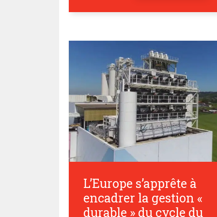
L’Europe s’apprête à
encadrer la gestion «
durable » du cycle du