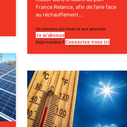
France Relance, afin de faire face
au réchauffement...
Ce contenu est réservé aux abonnés
Je m'abonne
Connectez-vous ici
Déjà membre ?