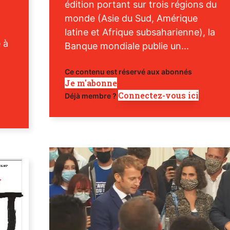
édition portant sur trois régions du
monde (Asie du Sud, Amérique
latine et Afrique subsaharienne), la
e à
Banque mondiale publie un...
Ce contenu est réservé aux abonnés
Je m'abonne
Connectez-vous ici
Déjà membre ?