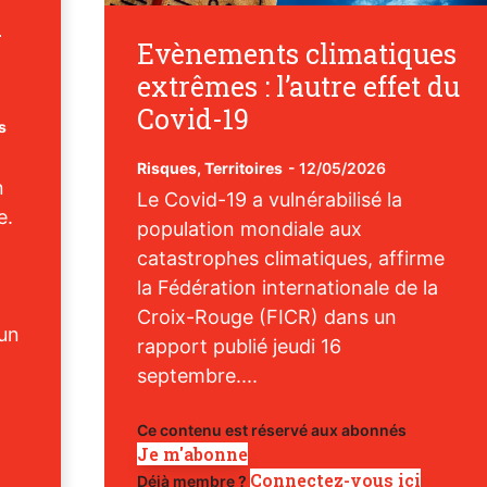
d
Evènements climatiques
extrêmes : l’autre effet du
Covid-19
s
Risques
,
Territoires
-
12/05/2026
n
Le Covid-19 a vulnérabilisé la
e.
population mondiale aux
catastrophes climatiques, affirme
la Fédération internationale de la
Croix-Rouge (FICR) dans un
’un
rapport publié jeudi 16
septembre....
Ce contenu est réservé aux abonnés
Je m'abonne
Connectez-vous ici
Déjà membre ?