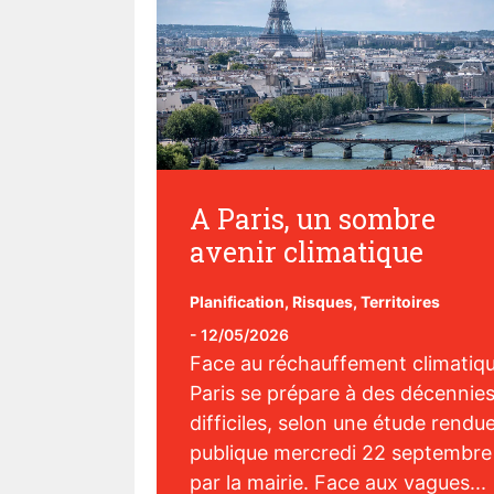
A Paris, un sombre
avenir climatique
Planification
,
Risques
,
Territoires
-
12/05/2026
Face au réchauffement climatiqu
Paris se prépare à des décennie
difficiles, selon une étude rendu
publique mercredi 22 septembre
par la mairie. Face aux vagues...