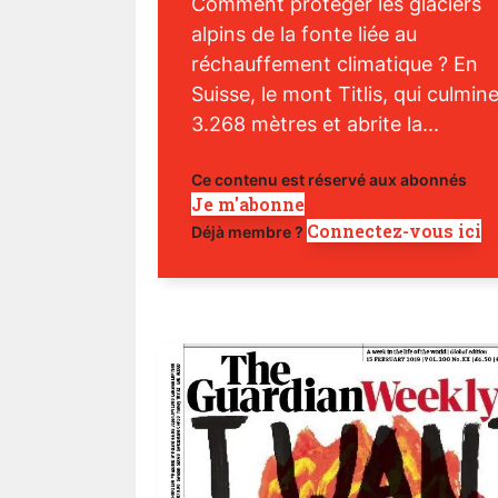
Comment protéger les glaciers
alpins de la fonte liée au
réchauffement climatique ? En
Suisse, le mont Titlis, qui culmin
3.268 mètres et abrite la...
Ce contenu est réservé aux abonnés
Je m'abonne
Connectez-vous ici
Déjà membre ?