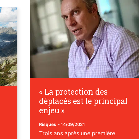
« La protection des
déplacés est le principal
enjeu »
Risques
-
14/09/2021
Trois ans après une première