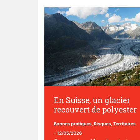
En Suisse, un glacier
recouvert de polyester
Bonnes pratiques
,
Risques
,
Territoires
-
12/05/2026