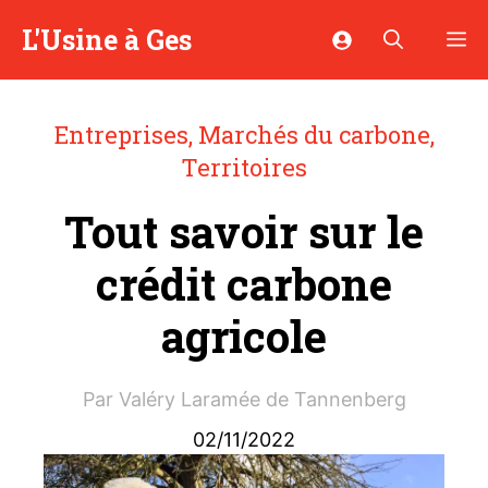
Aller
L'Usine à Ges
M
au
contenu
Entreprises
,
Marchés du carbone
,
Territoires
Tout savoir sur le
crédit carbone
agricole
Par
Valéry Laramée de Tannenberg
02/11/2022