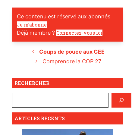
Ce contenu est réservé aux abonnés
Je m’abonne
Déjà membre ?
Connectez-vous ici
Coups de pouce aux CEE
Comprendre la COP 27
RECHERCHER
ARTICLES RÉCENTS