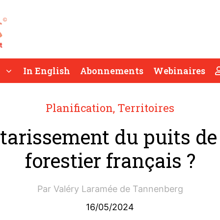
In English
Abonnements
Webinaires
Planification
,
Territoires
 tarissement du puits de
forestier français ?
Par
Valéry Laramée de Tannenberg
16/05/2024