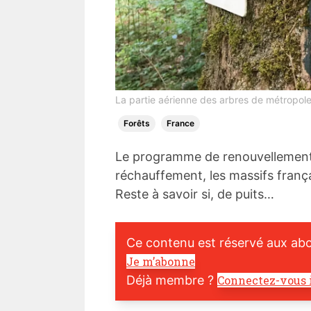
La partie aérienne des arbres de métropole
Forêts
France
Le programme de renouvellement de
réchauffement, les massifs franç
Reste à savoir si, de puits…
Ce contenu est réservé aux ab
Je m’abonne
Déjà membre ?
Connectez-vous 