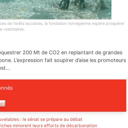
ces de forêts lacustres, la fondation norvégienne espère prospérer
 volontaires.
équestrer 200 Mt de CO2 en replantant de grandes
ne. L’expression fait soupirer d’aise les promoteurs
est…
onnés
ici
velables : le sénat se prépare au débat
riches minorent leurs efforts de décarbonation