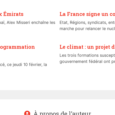
ux Émirats
La France signe un co
aï, Alex Misseri enchaîne les
Etat, Régions, syndicats, en
marche pour relancer le nuclé
rogrammation
Le climat : un projet
Les trois formations suscept
gouvernement fédéral ont pré
, ce jeudi 10 février, la
À propos de l'auteur