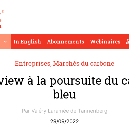
In English
Abonnements
Webinaires
Entreprises
,
Marchés du carbone
iew à la poursuite du 
bleu
Par
Valéry Laramée de Tannenberg
29/09/2022