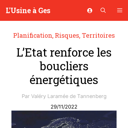
Aller
L'Usine à Ges
M
au
contenu
Planification
,
Risques
,
Territoires
L’Etat renforce les
boucliers
énergétiques
Par
Valéry Laramée de Tannenberg
29/11/2022