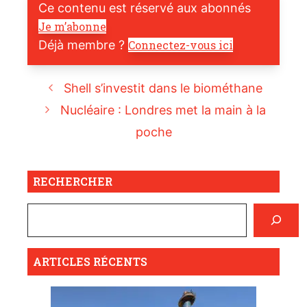
Ce contenu est réservé aux abonnés
Je m’abonne
Déjà membre ?
Connectez-vous ici
Shell s’investit dans le biométhane
Nucléaire : Londres met la main à la
poche
RECHERCHER
ARTICLES RÉCENTS