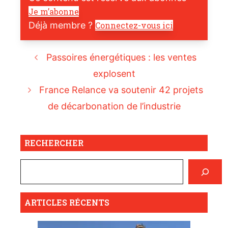
Je m’abonne
Déjà membre ?
Connectez-vous ici
Passoires énergétiques : les ventes
explosent
France Relance va soutenir 42 projets
de décarbonation de l’industrie
RECHERCHER
ARTICLES RÉCENTS