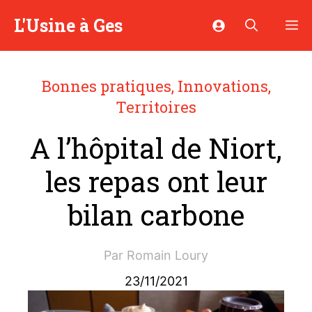
Aller
L'Usine à Ges
M
au
contenu
Bonnes pratiques
,
Innovations
,
Territoires
A l’hôpital de Niort,
les repas ont leur
bilan carbone
Par
Romain Loury
23/11/2021