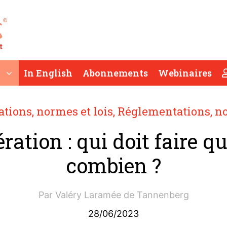
In English
Abonnements
Webinaires
tions, normes et lois
,
Réglementations, no
ration : qui doit faire qu
combien ?
Par
Valéry Laramée de Tannenberg
28/06/2023