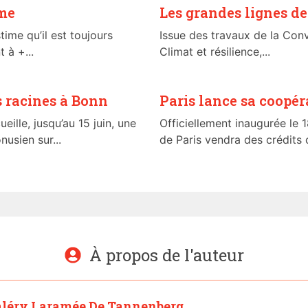
rme
Les grandes lignes de 
time qu’il est toujours
Issue des travaux de la Conve
 à +...
Climat et résilience,...
s racines à Bonn
Paris lance sa coopér
eille, jusqu’au 15 juin, une
Officiellement inaugurée le 
usien sur...
de Paris vendra des crédits 
À propos de l'auteur
léry Laramée De Tannenberg