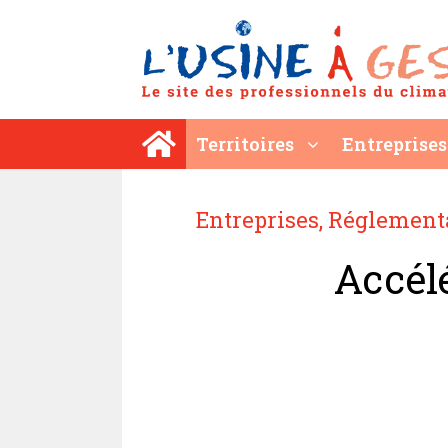
Aller
au
contenu
Territoires
Entreprises
Entreprises
,
Réglementa
Accélé