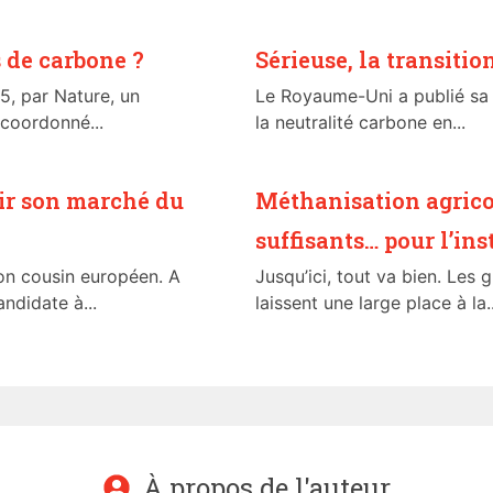
s de carbone ?
Sérieuse, la transiti
5, par Nature, un
Le Royaume-Uni a publié sa s
 coordonné...
la neutralité carbone en...
rir son marché du
Méthanisation agricol
suffisants… pour l’ins
on cousin européen. A
Jusqu’ici, tout va bien. Les
ndidate à...
laissent une large place à la..
À propos de l'auteur