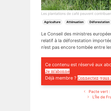
Les plantations de café peuvent contribuer à
Agriculture
Atténuation
Déforestation
Le Conseil des ministres européen
relatif à la déforestation import
n’est pas encore tombée entre l
Ce contenu est réservé aux ab
Je m’abonne
Déjà membre ?
Connectez-vous 
Pacte vert :
L’Île de F