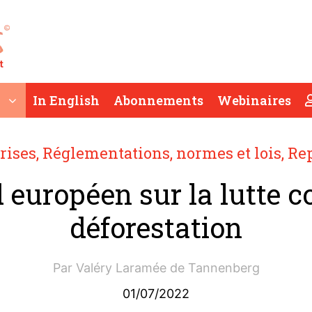
In English
Abonnements
Webinaires
rises
,
Réglementations, normes et lois
,
Re
 européen sur la lutte co
déforestation
Par
Valéry Laramée de Tannenberg
01/07/2022