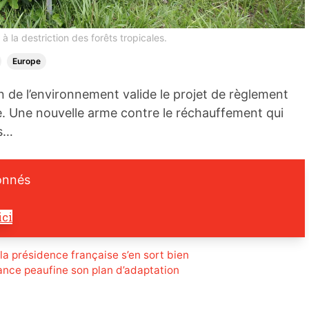
 la destriction des forêts tropicales.
Europe
 de l’environnement valide le projet de règlement
ée. Une nouvelle arme contre le réchauffement qui
es…
onnés
ici
 la présidence française s’en sort bien
rance peaufine son plan d’adaptation