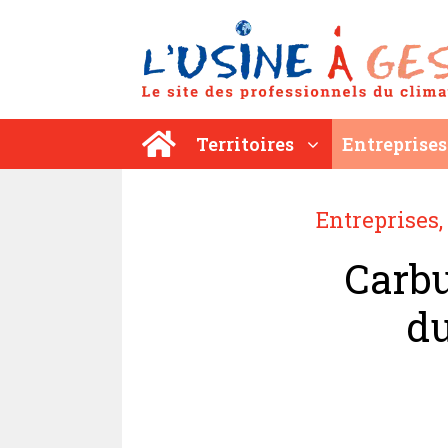
Aller
au
contenu
Territoires
Entreprises
Entreprises
,
Carbu
du