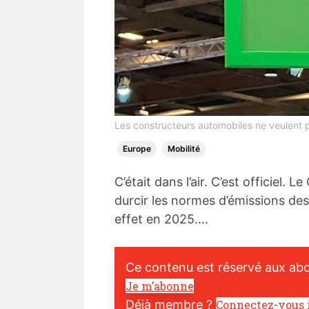
Les constructeurs automobiles ne veulent pl
Europe
Mobilité
C’était dans l’air. C’est officiel
durcir les normes d’émissions des
effet en 2025….
Ce contenu est réservé aux ab
Je m’abonne
Déjà membre ?
Connectez-vous 