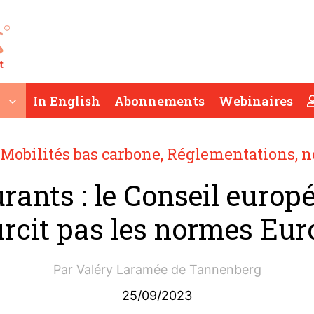
In English
Abonnements
Webinaires
Mobilités bas carbone
,
Réglementations, no
rants : le Conseil europ
rcit pas les normes Eur
Par
Valéry Laramée de Tannenberg
25/09/2023