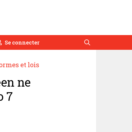
Se connecter
rmes et lois
éen ne
o 7