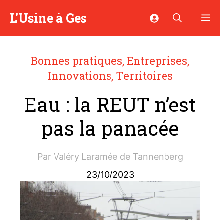
Aller
L'Usine à Ges
M
au
contenu
Bonnes pratiques
,
Entreprises
,
Innovations
,
Territoires
Eau : la REUT n’est
pas la panacée
Par
Valéry Laramée de Tannenberg
23/10/2023