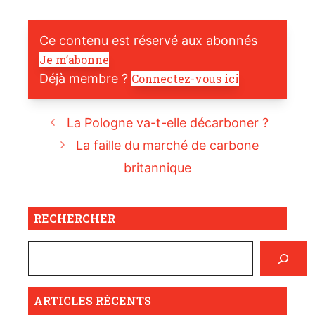
Ce contenu est réservé aux abonnés
Je m’abonne
Déjà membre ?
Connectez-vous ici
La Pologne va-t-elle décarboner ?
La faille du marché de carbone
britannique
RECHERCHER
ARTICLES RÉCENTS