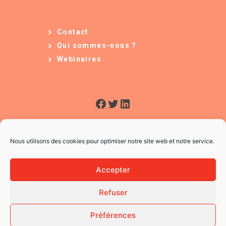
Contact
Qui sommes-nous ?
Webinaires
Facebook
Twitter
LinkedIn
Nous utilisons des cookies pour optimiser notre site web et notre service.
Accepter
Refuser
© 2026 L'Usine à Ges
CGV
Préférences
Mentions légales