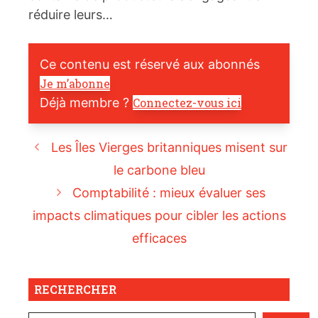
réduire leurs…
Ce contenu est réservé aux abonnés
Je m’abonne
Déjà membre ?
Connectez-vous ici
Les Îles Vierges britanniques misent sur
le carbone bleu
Comptabilité : mieux évaluer ses
impacts climatiques pour cibler les actions
efficaces
RECHERCHER