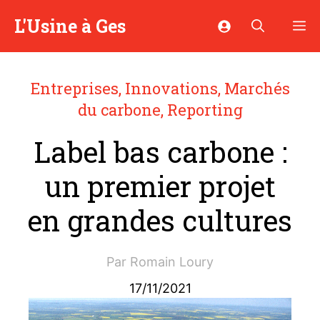
Aller
L'Usine à Ges
M
au
contenu
Entreprises
,
Innovations
,
Marchés
du carbone
,
Reporting
Label bas carbone :
un premier projet
en grandes cultures
Par
Romain Loury
17/11/2021