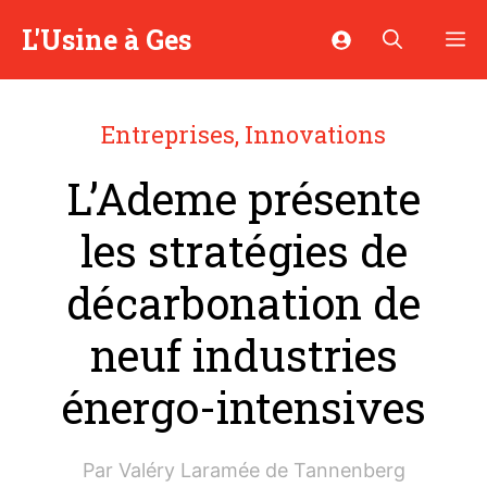
Aller
L'Usine à Ges
M
au
contenu
Entreprises
,
Innovations
L’Ademe présente
les stratégies de
décarbonation de
neuf industries
énergo-intensives
Par
Valéry Laramée de Tannenberg