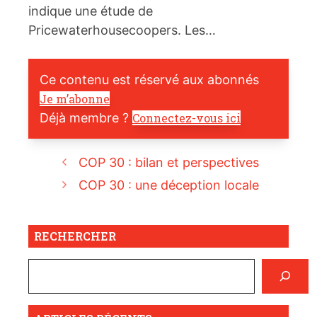
indique une étude de
Pricewaterhousecoopers. Les…
Ce contenu est réservé aux abonnés
Je m’abonne
Déjà membre ?
Connectez-vous ici
COP 30 : bilan et perspectives
COP 30 : une déception locale
RECHERCHER