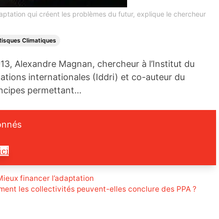
aptation qui créent les problèmes du futur, explique le chercheur
Risques Climatiques
2013, Alexandre Magnan, chercheur à l’Institut du
tions internationales (Iddri) et co-auteur du
principes permettant…
onnés
ici
Mieux financer l’adaptation
ent les collectivités peuvent-elles conclure des PPA ?