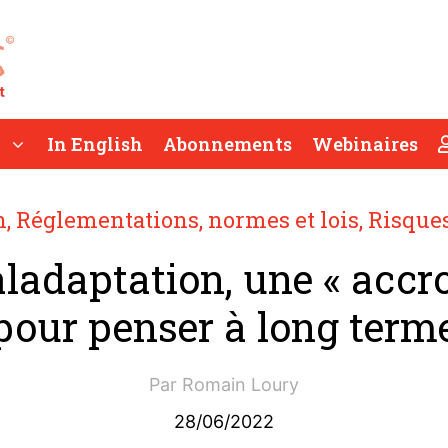
In English
Abonnements
Webinaires
n
,
Réglementations, normes et lois
,
Risque
ladaptation, une « accr
pour penser à long term
Par
Romain Loury
28/06/2022