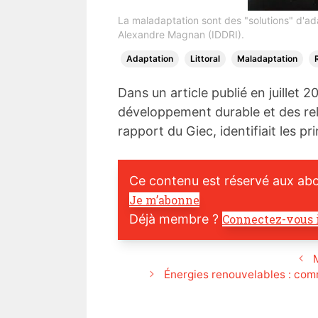
La maladaptation sont des "solutions" d'ad
Alexandre Magnan (IDDRI).
Adaptation
Littoral
Maladaptation
Dans un article publié en juillet 
développement durable et des rela
rapport du Giec, identifiait les 
Ce contenu est réservé aux ab
Je m’abonne
Déjà membre ?
Connectez-vous 
Énergies renouvelables : comm