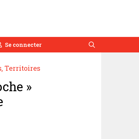
Se connecter
s
,
Territoires
oche »
e