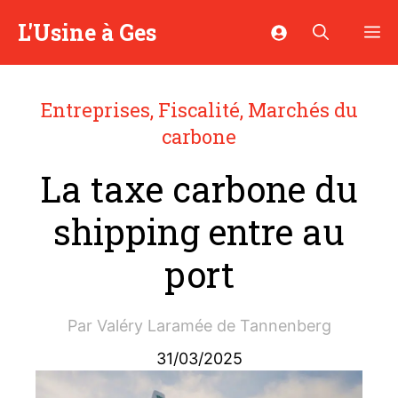
Aller
L'Usine à Ges
M
au
contenu
Entreprises
,
Fiscalité
,
Marchés du
carbone
La taxe carbone du
shipping entre au
port
Par
Valéry Laramée de Tannenberg
31/03/2025