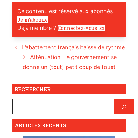
Ce contenu est réservé aux abonnés
Je m’abonne
Déjà membre ?
Connectez-vous ici
L’abattement français baisse de rythme
Atténuation : le gouvernement se
donne un (tout) petit coup de fouet
RECHERCHER
ARTICLES RÉCENTS