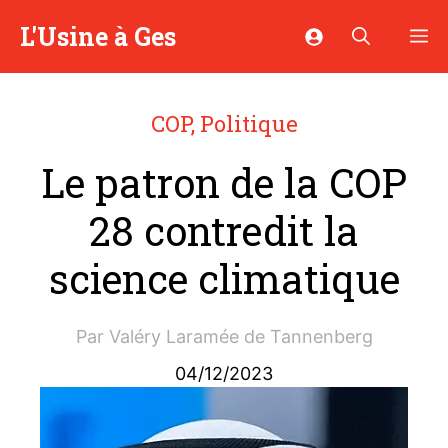
Aller
L'Usine à Ges
M
au
contenu
COP
,
Politique
Le patron de la COP
28 contredit la
science climatique
Par
Valéry Laramée de Tannenberg
04/12/2023