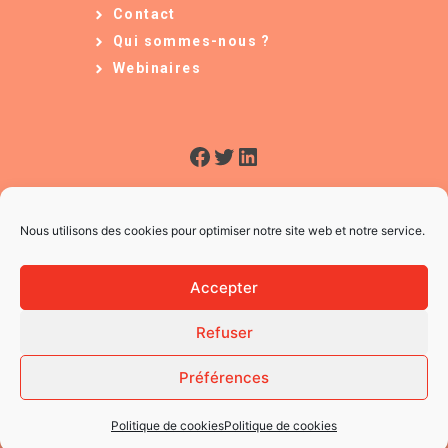
Contact
Qui sommes-nous ?
Webinaires
Facebook
Twitter
LinkedIn
Nous utilisons des cookies pour optimiser notre site web et notre service.
Accepter
Refuser
© 2026 L'Usine à Ges
CGV
Préférences
Mentions légales
Politique des Cookies
Politique de cookies
Politique de cookies