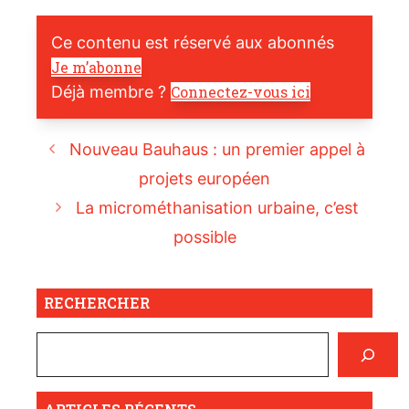
Ce contenu est réservé aux abonnés
Je m’abonne
Déjà membre ?
Connectez-vous ici
Nouveau Bauhaus : un premier appel à
projets européen
La microméthanisation urbaine, c’est
possible
RECHERCHER