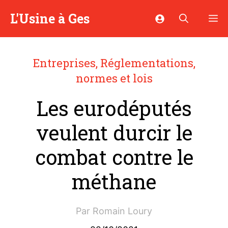
Aller
L'Usine à Ges
M
au
contenu
Entreprises
,
Réglementations,
normes et lois
Les eurodéputés
veulent durcir le
combat contre le
méthane
Par
Romain Loury