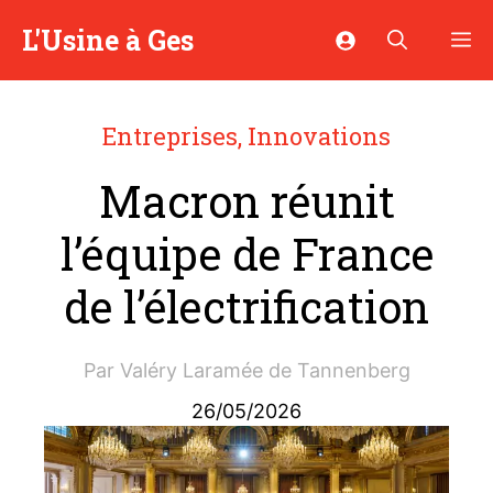
Aller
L'Usine à Ges
M
au
contenu
Entreprises
,
Innovations
Macron réunit
l’équipe de France
de l’électrification
Par
Valéry Laramée de Tannenberg
26/05/2026