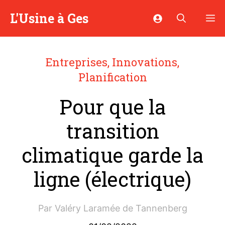
Aller
L'Usine à Ges
M
au
contenu
Entreprises
,
Innovations
,
Planification
Pour que la
transition
climatique garde la
ligne (électrique)
Par
Valéry Laramée de Tannenberg