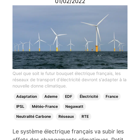
01/02/2022
Quel que soit le futur bouquet électrique français, les
réseaux de transport d'électricité devront s'adapter à la
nouvelle donne climatique.
Adaptation
Ademe
EDF
Électricité
France
IPSL
Météo-France
Negawatt
Neutralité Carbone
Réseaux
RTE
Le système électrique français va subir les
effets des changements climatiques. Petit