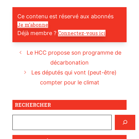
Ce contenu est réservé aux abonnés
Je m’abonne
Déjà membre ?
Connectez-vous ici
Le HCC propose son programme de
décarbonation
Les députés qui vont (peut-être)
compter pour le climat
RECHERCHER