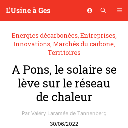
Aller
L'Usine à Ges
M
au
contenu
Energies décarbonées
,
Entreprises
,
Innovations
,
Marchés du carbone
,
Territoires
A Pons, le solaire se
lève sur le réseau
de chaleur
Par
Valéry Laramée de Tannenberg
30/06/2022