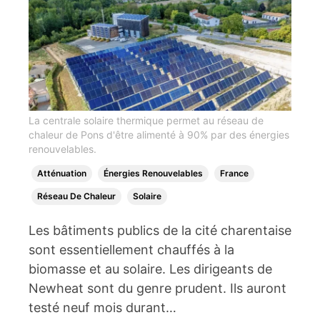
La centrale solaire thermique permet au réseau de
chaleur de Pons d'être alimenté à 90% par des énergies
renouvelables.
Atténuation
Énergies Renouvelables
France
Réseau De Chaleur
Solaire
Les bâtiments publics de la cité charentaise
sont essentiellement chauffés à la
biomasse et au solaire. Les dirigeants de
Newheat sont du genre prudent. Ils auront
testé neuf mois durant…