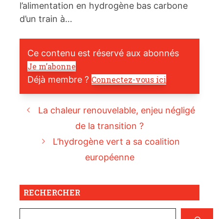
l’alimentation en hydrogène bas carbone
d’un train à…
Ce contenu est réservé aux abonnés
Je m’abonne
Déjà membre ?
Connectez-vous ici
La chaleur renouvelable, enjeu négligé
de la transition ?
L’hydrogène vert a sa coalition
européenne
RECHERCHER