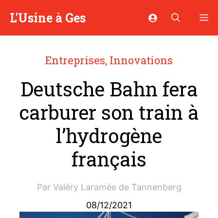
Aller
L'Usine à Ges
M
au
contenu
Entreprises
,
Innovations
Deutsche Bahn fera
carburer son train à
l’hydrogène
français
Par
Valéry Laramée de Tannenberg
08/12/2021