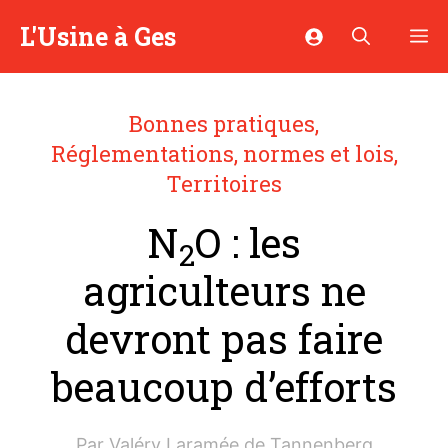
Aller
L'Usine à Ges
M
au
contenu
Bonnes pratiques
,
Réglementations, normes et lois
,
Territoires
N
O : les
2
agriculteurs ne
devront pas faire
beaucoup d’efforts
Par
Valéry Laramée de Tannenberg