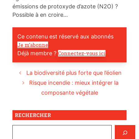
émissions de protoxyde d’azote (N2O) ?
Possible à en croire…
Ce contenu est réservé aux abonnés
Je m’abonne
Déjà membre ?
Connectez-vous ici
La biodiversité plus forte que l’éolien
Risque incendie : mieux intégrer la
composante végétale
RECHERCHER