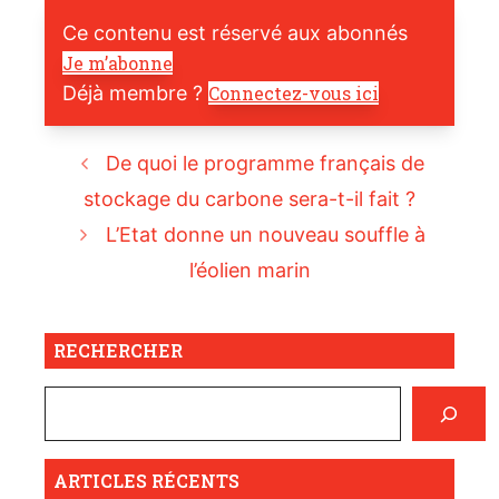
Ce contenu est réservé aux abonnés
Je m’abonne
Déjà membre ?
Connectez-vous ici
De quoi le programme français de
stockage du carbone sera-t-il fait ?
L’Etat donne un nouveau souffle à
l’éolien marin
RECHERCHER
ARTICLES RÉCENTS